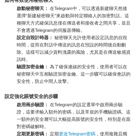
如何有效使用秘密聊天
啟動秘密聊天：
在Telegram中，可以透過新建聊天然後
選擇“新建秘密聊天”來啟動與特定聯絡人的加密對話。這
種聊天方式確保訊息僅在傳送者和接收者之間共享，並且
不會透過Telegram的伺服器傳輸。
設定自毀計時器：
秘密聊天允許使用者設定訊息的自毀
時間，從而在對話中傳送的訊息在預設的時間後自動刪
除。這樣可以減少資料洩露的風險，尤其是在傳送敏感資
訊時。
驗證加密金鑰：
為了確保連線的安全性，使用者可以在
秘密聊天中互相驗證加密金鑰。這一步驟可以確保會話的
安全性，防止中間人攻擊。
設定強化賬號安全的步驟
啟用兩步驗證：
在Telegram的設定選單中啟用兩步驗
證，這要求輸入額外的密碼，以及常規的手機驗證碼。這
一額外的安全層可以大幅提高賬號的安全性，特別是在面
對密碼破解時。
定期更新密碼：
定期
更改Telegram密碼
，使用複雜且獨