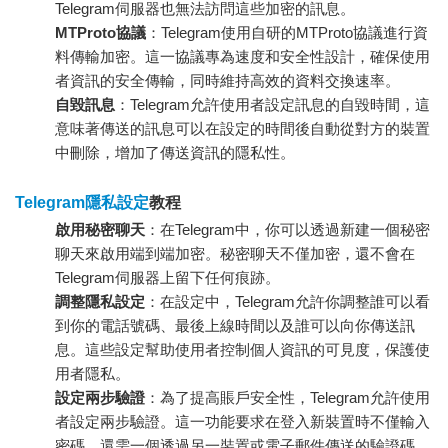
Telegram伺服器也無法訪問這些加密的訊息。
MTProto協議
：Telegram使用自研的MTProto協議進行資
料傳輸加密。這一協議專為速度和安全性設計，確保使用
者資訊的安全傳輸，同時維持高效的資料交換速率。
自毀訊息
：Telegram允許使用者設定訊息的自毀時間，這
意味著傳送的訊息可以在設定的時間後自動從對方的裝置
中刪除，增加了傳送資訊的隱私性。
Telegram隱私設定
教程
啟用秘密聊天
：在Telegram中，你可以透過新建一個秘密
聊天來啟用端到端加密。秘密聊天不僅加密，還不會在
Telegram伺服器上留下任何痕跡。
調整隱私設定
：在設定中，Telegram允許你調整誰可以看
到你的電話號碼、最後上線時間以及誰可以向你傳送訊
息。這些設定幫助使用者控制個人資訊的可見度，保護使
用者隱私。
設定兩步驗證
：為了提高賬戶安全性，Telegram允許使用
者設定兩步驗證。這一功能要求在登入新裝置時不僅輸入
密碼，還需一個透過另一裝置或電子郵件傳送的驗證碼，