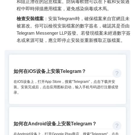
和阻止潛在的惡意檔案。防病毒軟體可以在下載和安裝過
程中即時掃描應用檔案，避免感染病毒或木馬。
檢查安裝檔案
：安裝Telegram時，確保檔案來自官網且未
被篡改。你可以檢視安裝檔案的數字簽名，確認其是否由
Telegram Messenger LLP簽發。若發現檔案未經過數字簽
名或來源可疑，應立即停止安裝並重新獲取正版檔案。
如何在iOS设备上安装Telegram？
在iOS设备上，打开App Store，搜索“Telegram”，点击下载并安
装。安装完成后，点击应用图标启动，输入手机号码进行注册或登
录。
如何在Android设备上安装Telegram？
在Android设备上，打开Google Play商店，搜索“Telegram”，点击