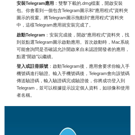
安裝Telegram應用
：雙擊下載的.dmg檔案，開啟安裝
包。你會看到一個包含Telegram圖示和“應用程式”資料夾
圖示的視窗。將Telegram圖示拖動到“應用程式”資料夾
中，這樣Telegram應用就安裝完成了。
啟動Telegram
：安裝完成後，開啟“應用程式”資料夾，找
到並點選Telegram圖示啟動應用。首次啟動時，Mac系統
可能會詢問是否確認允許開啟來自未認證開發者的應用，
點選“開啟”以繼續。
登入或註冊賬號
：啟動Telegram後，應用會要求你輸入手
機號碼進行驗證。輸入手機號碼後，Telegram會向該號碼
傳送驗證碼，輸入驗證碼完成驗證後，你將成功登入到
Telegram，並可以根據提示設定個人資料，如頭像和使用
者名稱。