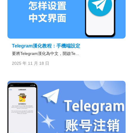
Telegram漢化教程：手機端設定
要將Telegram漢化為中文，開啟Te...
2025 年 11 月 18 日