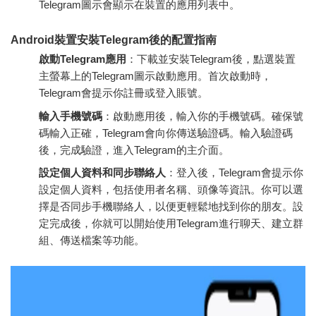
Telegram圖示會顯示在裝置的應用列表中。
Android裝置安裝Telegram後的配置指南
啟動Telegram應用
：下載並安裝Telegram後，點選裝置
主螢幕上的Telegram圖示啟動應用。首次啟動時，
Telegram會提示你註冊或登入賬號。
輸入手機號碼
：啟動應用後，輸入你的手機號碼。確保號
碼輸入正確，Telegram會向你傳送驗證碼。輸入驗證碼
後，完成驗證，進入Telegram的主介面。
設定個人資料和同步聯絡人
：登入後，Telegram會提示你
設定個人資料，包括使用者名稱、頭像等資訊。你可以選
擇是否同步手機聯絡人，以便更輕鬆地找到你的朋友。設
定完成後，你就可以開始使用Telegram進行聊天、建立群
組、傳送檔案等功能。