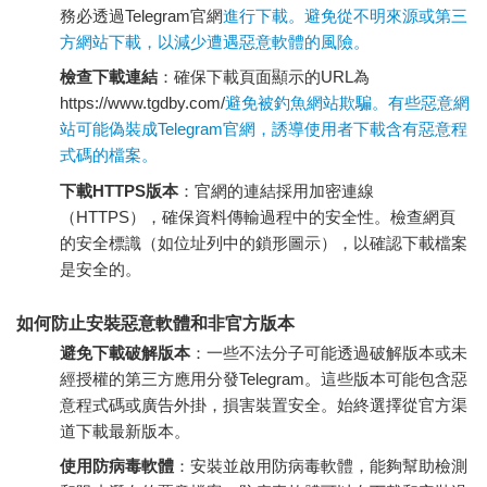
務必透過Telegram官網
進行下載。避免從不明來源或第三
方網站下載，以減少遭遇惡意軟體的風險。
檢查下載連結
：確保下載頁面顯示的URL為
https://www.tgdby.com/
避免被釣魚網站欺騙。有些惡意網
站可能偽裝成Telegram官網，誘導使用者下載含有惡意程
式碼的檔案。
下載HTTPS版本
：官網的連結採用加密連線
（HTTPS），確保資料傳輸過程中的安全性。檢查網頁
的安全標識（如位址列中的鎖形圖示），以確認下載檔案
是安全的。
如何防止安裝惡意軟體和非官方版本
避免下載破解版本
：一些不法分子可能透過破解版本或未
經授權的第三方應用分發Telegram。這些版本可能包含惡
意程式碼或廣告外掛，損害裝置安全。始終選擇從官方渠
道下載最新版本。
使用防病毒軟體
：安裝並啟用防病毒軟體，能夠幫助檢測