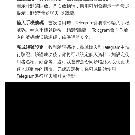
圖示並點選開啟。首次啟動時，應用可能會顯示一些歡迎
提示，點選“開始聊天”以繼續。
輸入手機號碼
：首次使用時，Telegram會要求你輸入手機
號碼。輸入手機號碼後，點選“繼續”。Telegram會向你輸
入的號碼傳送驗證碼，確保賬號安全。
完成賬號設定
：收到驗證碼後，將其輸入到Telegram中進
行驗證。驗證成功後，你將可以設定個人資料，如設定使
用者名稱、頭像等。還可以選擇是否同步聯絡人以便更快
速地找到你的朋友。完成設定後，你可以開始使用
Telegram進行聊天和社交活動。