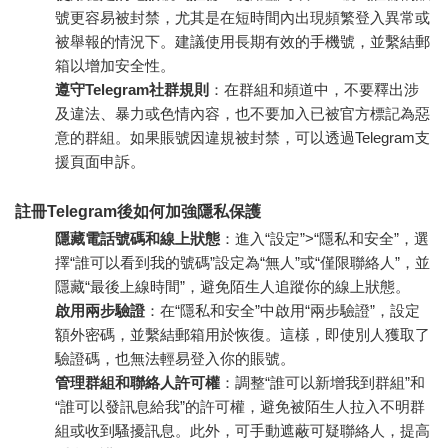
號更容易被封禁，尤其是在短時間內出現頻繁登入異常或
被舉報的情況下。建議使用長期有效的手機號，並繫結郵
箱以增加安全性。
遵守Telegram社群規則
：在群組和頻道中，不要釋出涉
及違法、暴力或色情內容，也不要加入已被官方標記為惡
意的群組。如果賬號因違規被封禁，可以透過Telegram支
援頁面申訴。
註冊Telegram後如何加強隱私保護
隱藏電話號碼和線上狀態
：進入“設定”>“隱私和安全”，選
擇“誰可以看到我的號碼”設定為“無人”或“僅限聯絡人”，並
隱藏“最後上線時間”，避免陌生人追蹤你的線上狀態。
啟用兩步驗證
：在“隱私和安全”中啟用“兩步驗證”，設定
額外密碼，並繫結郵箱用於恢復。這樣，即使別人獲取了
驗證碼，也無法輕易登入你的賬號。
管理群組和聯絡人許可權
：調整“誰可以新增我到群組”和
“誰可以發訊息給我”的許可權，避免被陌生人拉入不明群
組或收到騷擾訊息。此外，可手動遮蔽可疑聯絡人，提高