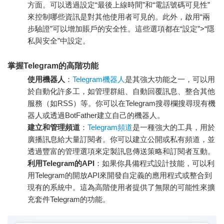
方面。可以透過設定“最後上線時間”和“電話號碼可見性”
來控制哪些資訊是對其他使用者可見的。此外，啟用“兩
步驗證”可以增加賬戶的安全性。這些選項都在“設定”>“隱
私與安全”中設定。
掌握Telegram的高階功能
使用機器人
：
Telegram機器人
是其強大功能之一，可以用
於自動化許多工，如管理群組、自動回覆訊息、整合其他
服務（如RSS）等。你可以在Telegram搜尋欄搜尋現有機
器人或透過BotFather建立自己的機器人。
建立和管理頻道
：
Telegram頻道
是一種強大的工具，用於
廣播訊息給大量訂閱者。你可以建立公開或私有頻道，並
透過豐富的管理選項來定製訊息傳送策略和訂閱者互動。
利用Telegram的API
：如果你具備程式設計技能，可以利
用Telegram的開放API來開發自定義的應用程式或整合到
現有的系統中。這為高階使用者提供了無限的可能性來擴
充套件Telegram的功能。