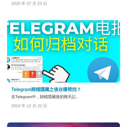
2025 年 07 月 23 日
Telegram歸檔隱藏之後在哪裡找？
在Telegram中，歸檔隱藏後的聊天記...
2024 年 12 月 31 日