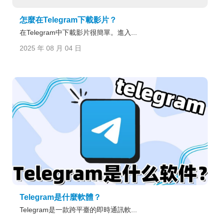
怎麼在Telegram下載影片？
在Telegram中下載影片很簡單。進入...
2025 年 08 月 04 日
Telegram是什麼軟體？
Telegram是一款跨平臺的即時通訊軟...