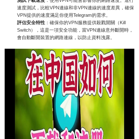
測試下載速度
：使用VPN可能會影響你的網路速度。進行
速度測試，比較VPN連線和非VPN連線的速度差異，確保
VPN提供的速度滿足你使用Telegram的需求。
評估安全特性
：確保你的VPN服務提供殺戮開關（Kill
Switch），這是一項安全功能，當VPN連線意外斷開時，
會自動斷開裝置的網路連線，以防止資料洩露。